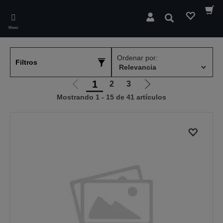
Skip
to
Buscar
main
Menú
content
Ordenar por:
Filtros
1
2
3
Ir
Ir
Mostrando 1 - 15 de 41 artículos
a
a
la
la
página
página
anterior
siguiente