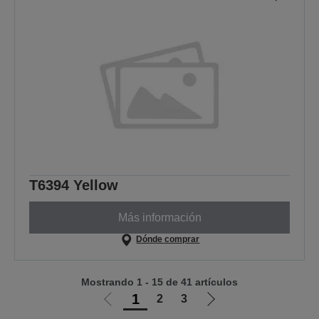
T6394 Yellow
Más información
Dónde comprar
Mostrando 1 - 15 de 41 artículos
1
2
3
Ir
Ir