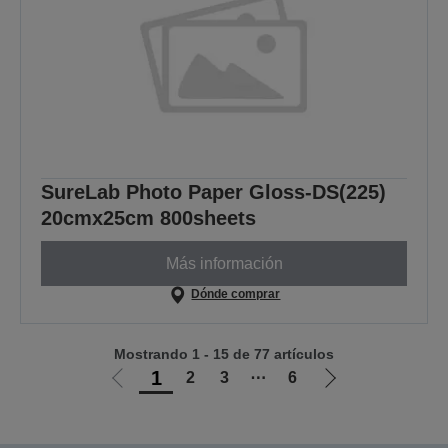
SureLab Photo Paper Gloss-DS(225)
20cmx25cm 800sheets
Más información
Dónde comprar
Mostrando 1 - 15 de 77 artículos
1
2
3
⋯
6
Ir
Ir
a
a
la
la