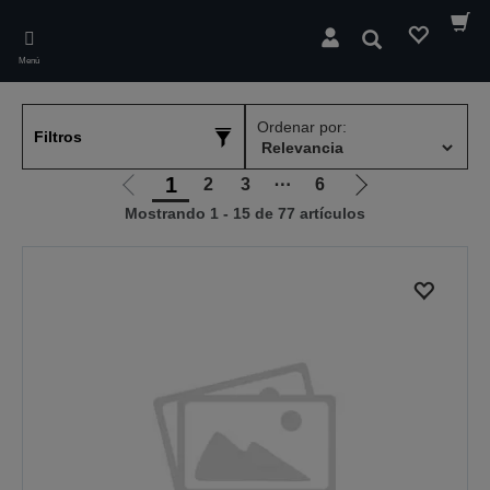
Skip
to
Buscar
main
Menú
content
Ordenar por:
Filtros
1
2
3
⋯
6
Ir
Ir
Mostrando 1 - 15 de 77 artículos
a
a
la
la
página
página
anterior
siguiente