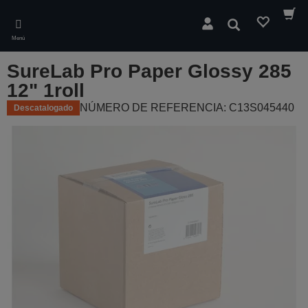
Skip
to
Buscar
main
Menú
content
SureLab Pro Paper Glossy 285
12" 1roll
NÚMERO DE REFERENCIA: C13S045440
Descatalogado