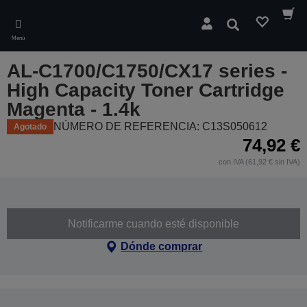
Skip
to
Buscar
main
Menú
content
AL-C1700/C1750/CX17 series -
High Capacity Toner Cartridge
Magenta - 1.4k
NÚMERO DE REFERENCIA: C13S050612
Agotado
74,92 €
con IVA (61,92 € sin IVA)
Notificarme cuando esté disponible
Dónde comprar