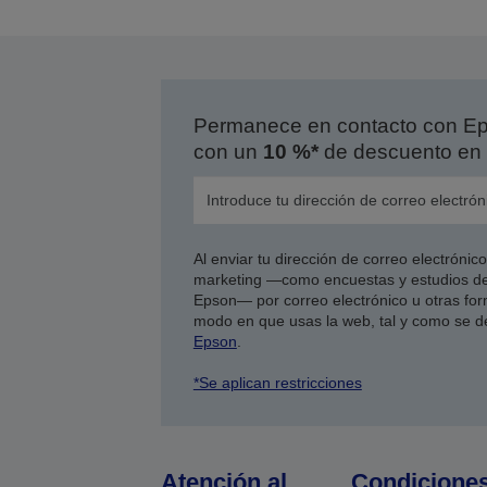
p
a
Permanece en contacto con Eps
con un
10 %*
de descuento en 
Al enviar tu dirección de correo electróni
marketing —como encuestas y estudios de
Epson— por correo electrónico u otras form
modo en que usas la web, tal y como se d
Epson
.
*Se aplican restricciones
Atención al
Condicione