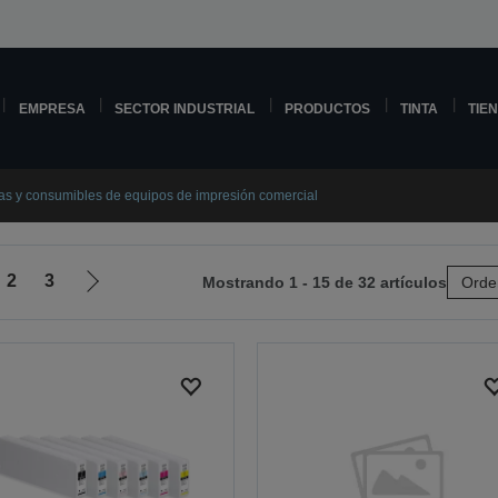
EMPRESA
SECTOR INDUSTRIAL
PRODUCTOS
TINTA
TIE
tas y consumibles de equipos de impresión comercial
2
3
Mostrando 1 - 15 de 32 artículos
Orde
Ir
a
la
página
siguiente