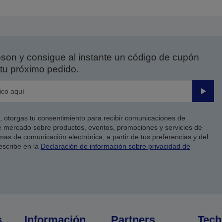
ágina
página
nterior
siguiente
on y consigue al instante un código de cupón
tu próximo pedido.
Enviar
co, otorgas tu consentimiento para recibir comunicaciones de
 mercado sobre productos, eventos, promociones y servicios de
as de comunicación electrónica, a partir de tus preferencias y del
escribe en la
Declaración de información sobre privacidad de
s
Información
Partners
Tech