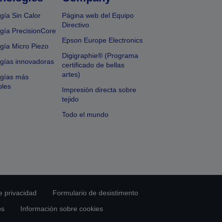
gía Sin Calor
Página web del Equipo
Directivo
gía PrecisionCore
Epson Europe Electronics
gía Micro Piezo
Digigraphie® (Programa
gías innovadoras
certificado de bellas
artes)
ogías más
bles
Impresión directa sobre
tejido
Todo el mundo
e privacidad
Formulario de desistimento
os
Información sobre cookies