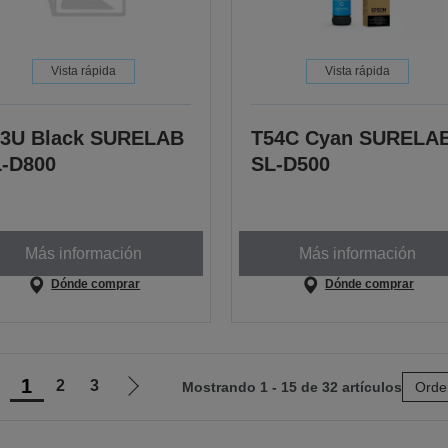
Vista rápida
Vista rápida
3U Black SURELAB
T54C Cyan SURELA
-D800
SL-D500
Más información
Más información
Dónde comprar
Dónde comprar
1
2
3
Mostrando 1 - 15 de 32 artículos
Orde
r
Ir
a
a
a
la