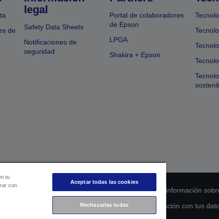
legal
ta
Portal de colaboradores
Tecnolo
de Epson
Safety Data Sheets
es de
Tecnolo
LPGA
Notificaciones de
Tecnolo
seguridad
Shakira + Epson
Tecnolo
Tecnol
sosteni
en tu
Aceptar todas las cookies
orar con
 de cumplimiento de los productos
Declaración de información sobr
Rechazarlas todas
s de la UE
Ponte en contacto con nosotros en relación con tus dat