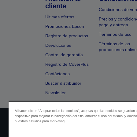
cliente
Condiciones de ven
Últimas ofertas
Precios y condicion
pago y entrega
Promociones Epson
Términos de uso
Registro de productos
Términos de las
Devoluciones
promociones online
Control de garantía
Registro de CoverPlus
Contáctanos
Buscar distribuidor
Newsletter
Al hacer clic en “Aceptar todas las cookies”, aceptas que las cookies se guarden 
dispositivo para mejorar la navegación del sitio, analizar el uso del mismo, y colab
Identificación del vendedor
Identificación
nuestros estudios para marketing.
Cumplimiento de la Ley de Dato