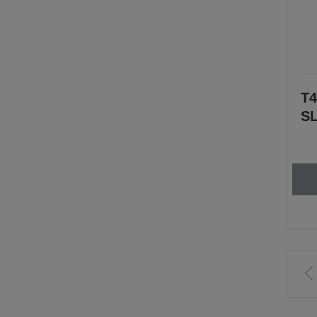
T4
SL
I
l