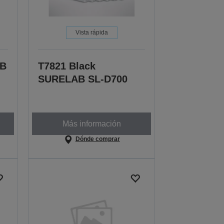
Vista rápida
AB
T7821 Black
SURELAB SL-D700
Más información
Dónde comprar