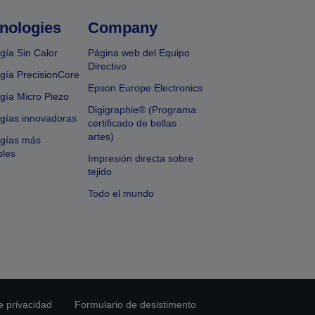
nologies
Company
gía Sin Calor
Página web del Equipo
Directivo
gía PrecisionCore
Epson Europe Electronics
gía Micro Piezo
Digigraphie® (Programa
gías innovadoras
certificado de bellas
artes)
ogías más
bles
Impresión directa sobre
tejido
Todo el mundo
e privacidad
Formulario de desistimento