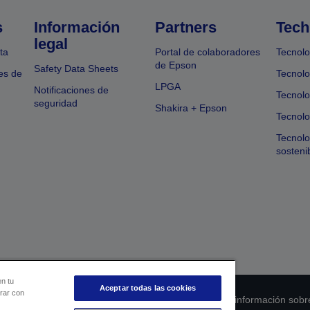
s
Información
Partners
Tech
legal
ta
Portal de colaboradores
Tecnolo
de Epson
Safety Data Sheets
es de
Tecnolo
LPGA
Notificaciones de
Tecnolo
seguridad
Shakira + Epson
Tecnolo
Tecnol
sosteni
en tu
Aceptar todas las cookies
orar con
 de cumplimiento de los productos
Declaración de información sobr