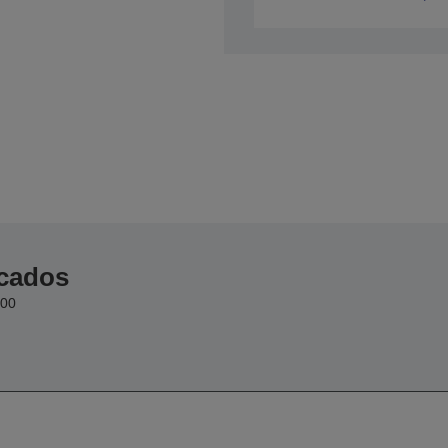
icados
00