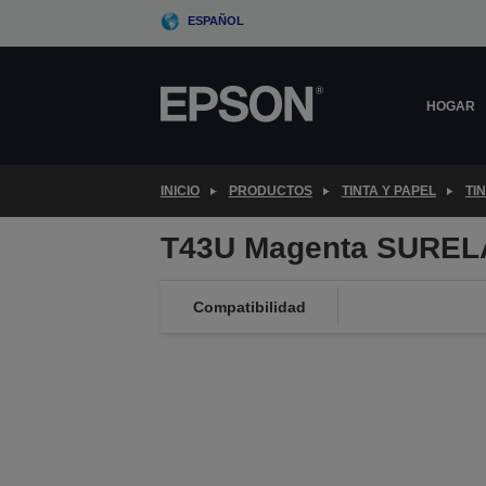
Skip
ESPAÑOL
to
main
content
HOGAR
INICIO
PRODUCTOS
TINTA Y PAPEL
TI
T43U Magenta SUREL
Compatibilidad