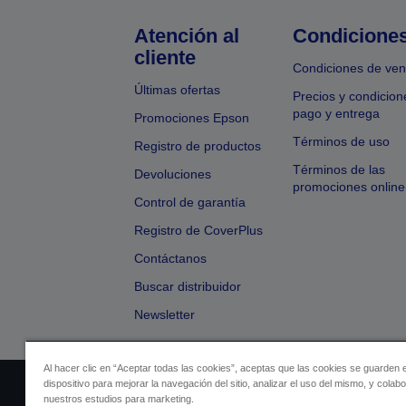
Atención al
Condicione
cliente
Condiciones de ven
Últimas ofertas
Precios y condicion
pago y entrega
Promociones Epson
Términos de uso
Registro de productos
Términos de las
Devoluciones
promociones online
Control de garantía
Registro de CoverPlus
Contáctanos
Buscar distribuidor
Newsletter
Al hacer clic en “Aceptar todas las cookies”, aceptas que las cookies se guarden 
dispositivo para mejorar la navegación del sitio, analizar el uso del mismo, y colab
Identificación del vendedor
Identificación
nuestros estudios para marketing.