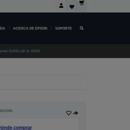
NDA
ACERCA DE EPSON
SOPORTE
enta SURELAB SL-D800
43U34N
ónde comprar