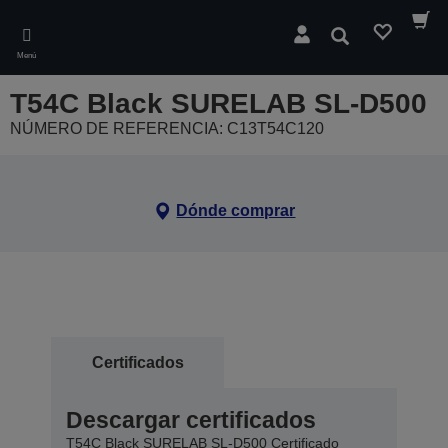
Skip
to
Buscar
main
Menú
content
T54C Black SURELAB SL-D500
NÚMERO DE REFERENCIA: C13T54C120
Dónde comprar
Certificados
Descargar certificados
T54C Black SURELAB SL-D500 Certificado