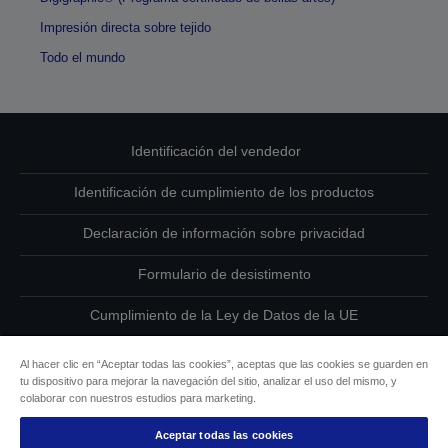
Impresión directa sobre tejido
Todo el mundo
Identificación del vendedor
Identificación de cumplimiento de los productos
Declaración de información sobre privacidad
Formulario de desistimento
Cumplimiento de la Ley de Datos de la UE
Ponte en contacto con nosotros en relación con tus datos
Al hacer clic en “Aceptar todas las cookies”, aceptas que las cookies se guarden en
tu dispositivo para mejorar la navegación del sitio, analizar el uso del mismo, y
Información sobre cookies
colaborar con nuestros estudios para marketing.
Aceptar todas las cookies
Compromiso de accesibilidad de Epson