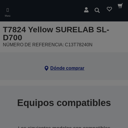
Skip
to
Buscar
main
Menú
content
T7824 Yellow SURELAB SL-
D700
NÚMERO DE REFERENCIA: C13T78240N
Dónde comprar
Equipos compatibles