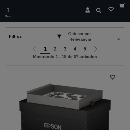
Skip
to
Buscar
main
Menú
content
Ordenar por:
Filtros
1
2
3
4
5
Ir
Ir
Mostrando 1 - 15 de 67 artículos
a
a
la
la
página
página
anterior
siguiente