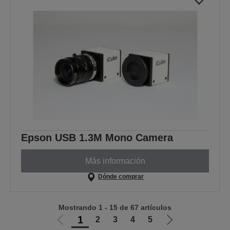
Epson USB 1.3M Mono Camera
Más información
Dónde comprar
Mostrando 1 - 15 de 67 artículos
1
2
3
4
5
Ir
Ir