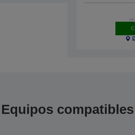
con 
C
D
Equipos compatibles