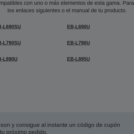
mpatibles con uno o más elementos de esta gama. Para 
los enlaces siguientes o el manual de tu producto.
B-L690SU
EB-L690U
B-L790SU
EB-L790U
B-L890U
EB-L895U
on y consigue al instante un código de cupón
tu próximo pedido.