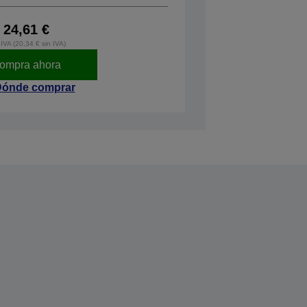
24,61 €
IVA (20,34 € sin IVA)
ompra ahora
ónde comprar