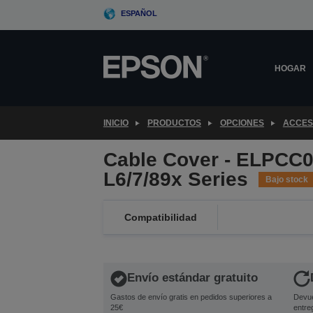
Skip
ESPAÑOL
to
main
content
HOGAR
INICIO
PRODUCTOS
OPCIONES
ACCES
Cable Cover - ELPCC0
L6/7/89x Series
Bajo stock
Compatibilidad
Envío estándar gratuito
Gastos de envío gratis en pedidos superiores a
Devue
25€
entre