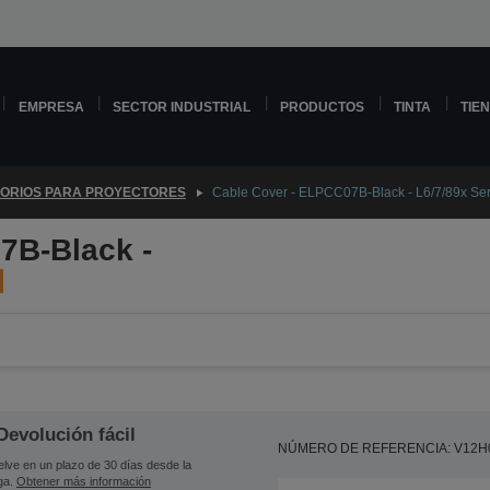
EMPRESA
SECTOR INDUSTRIAL
PRODUCTOS
TINTA
TIE
ORIOS PARA PROYECTORES
Cable Cover - ELPCC07B-Black - L6/7/89x Ser
7B-Black -
Devolución fácil
NÚMERO DE REFERENCIA: V12H
lve en un plazo de 30 días desde la
ga.
Obtener más información