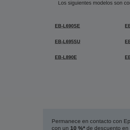
Los siguientes modelos son co
EB-L690SE
E
EB-L695SU
E
EB-L890E
E
Permanece en contacto con Eps
con un
10 %*
de descuento en 