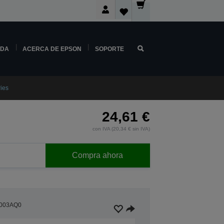
NDA
ACERCA DE EPSON
SOPORTE
ies
24,61 €
con IVA (20,34 € sin IVA)
Compra ahora
003AQ0