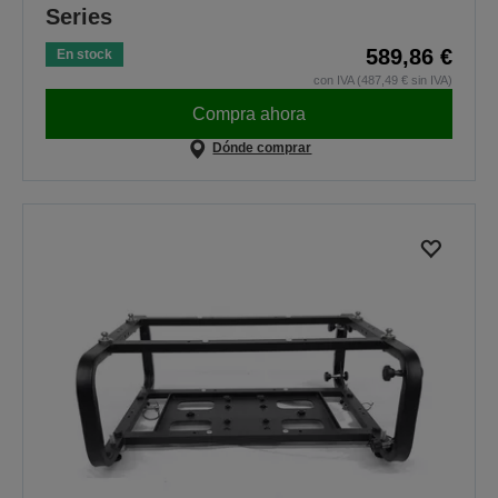
Series
589,86 €
En stock
con IVA (487,49 € sin IVA)
Compra ahora
Dónde comprar