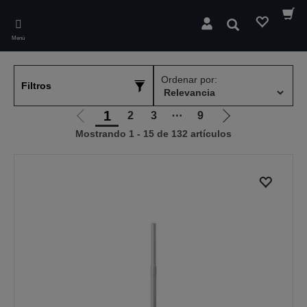
Skip
to
Buscar
main
Menú
content
Ordenar por:
Filtros
1
2
3
⋯
9
Ir
Ir
Mostrando 1 - 15 de 132 artículos
a
a
la
la
página
página
anterior
siguiente