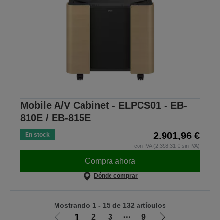
Mobile A/V Cabinet - ELPCS01 - EB-
810E / EB-815E
2.901,96 €
En stock
con IVA (2.398,31 € sin IVA)
Compra ahora
Dónde comprar
Mostrando 1 - 15 de 132 artículos
1
2
3
⋯
9