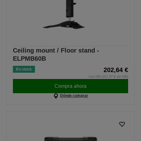
Ceiling mount / Floor stand -
ELPMB60B
202,64 €
En stock
con IVA (167,47 € sin IVA)
Compra ahora
Dónde comprar