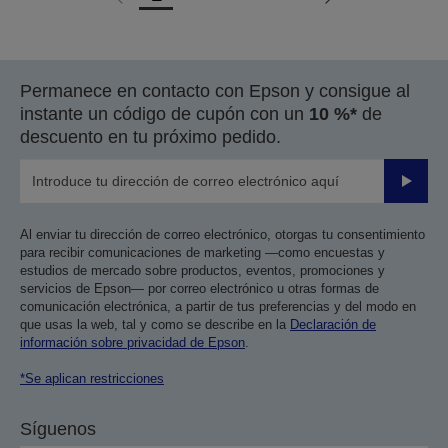
Ir
Ir
a
a
la
la
página
página
Permanece en contacto con Epson y consigue al
anterior
siguiente
instante un código de cupón con un
10 %*
de
descuento en tu próximo pedido.
Enviar
Al enviar tu dirección de correo electrónico, otorgas tu consentimiento
para recibir comunicaciones de marketing —como encuestas y
estudios de mercado sobre productos, eventos, promociones y
servicios de Epson— por correo electrónico u otras formas de
comunicación electrónica, a partir de tus preferencias y del modo en
que usas la web, tal y como se describe en la
Declaración de
información sobre privacidad de Epson
.
*Se aplican restricciones
Síguenos