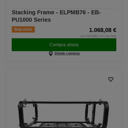
Stacking Frame - ELPMB76 - EB-
PU1000 Series
1.068,08 €
Bajo stock
con IVA (882,71 € sin IVA)
Compra ahora
Dónde comprar