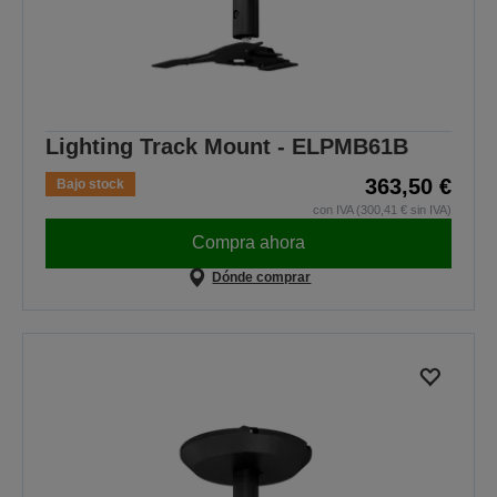
Lighting Track Mount - ELPMB61B
363,50 €
Bajo stock
con IVA (300,41 € sin IVA)
Compra ahora
Dónde comprar