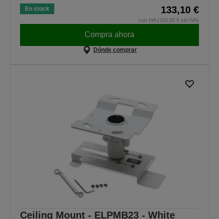
133,10 €
En stock
con IVA (110,00 € sin IVA)
Compra ahora
Dónde comprar
Ceiling Mount - ELPMB23 - White