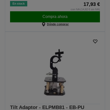
17,93 €
En stock
con IVA (14,82 € sin IVA)
Compra ahora
Dónde comprar
Tilt Adaptor - ELPMB81 - EB-PU