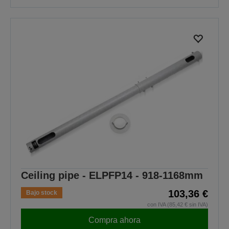
Ceiling pipe - ELPFP14 - 918-1168mm
103,36 €
Bajo stock
con IVA (85,42 € sin IVA)
Compra ahora