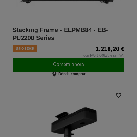
Stacking Frame - ELPMB84 - EB-
PU2200 Series
1.218,20 €
Bajo stock
con IVA (1.006,78 € sin IVA)
Compra ahora
Dónde comprar