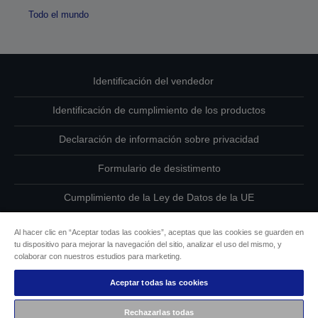
Todo el mundo
Identificación del vendedor
Identificación de cumplimiento de los productos
Declaración de información sobre privacidad
Formulario de desistimento
Cumplimiento de la Ley de Datos de la UE
Ponte en contacto con nosotros en relación con tus datos
Al hacer clic en “Aceptar todas las cookies”, aceptas que las cookies se guarden en
tu dispositivo para mejorar la navegación del sitio, analizar el uso del mismo, y
Información sobre cookies
colaborar con nuestros estudios para marketing.
Aceptar todas las cookies
Compromiso de accesibilidad de Epson
Rechazarlas todas