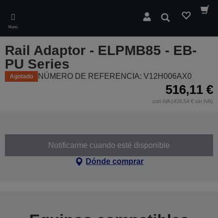
Skip
to
Buscar
main
Menú
content
Rail Adaptor - ELPMB85 - EB-
PU Series
NÚMERO DE REFERENCIA: V12H006AX0
Agotado
516,11 €
con IVA (426,54 € sin IVA)
Notificarme cuando esté disponible
Dónde comprar