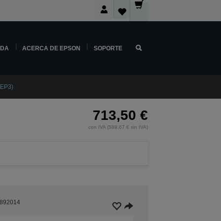
NDA
ACERCA DE EPSON
SOPORTE
1EP3)
713,50 €
con IVA (589,67 € sin IVA)
892014