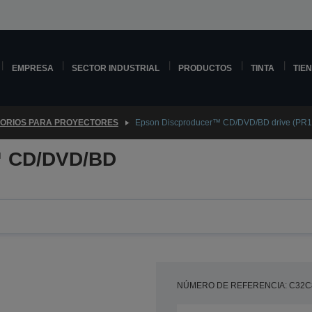
EMPRESA
SECTOR INDUSTRIAL
PRODUCTOS
TINTA
TIE
ORIOS PARA PROYECTORES
Epson Discproducer™ CD/DVD/BD drive (PR
™ CD/DVD/BD
NÚMERO DE REFERENCIA: C32C