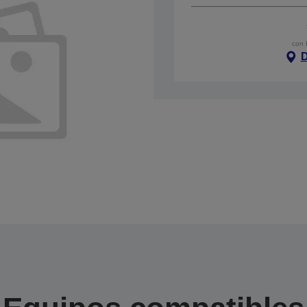
con 
D