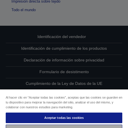
Impresión directa sobre tejido
Todo el mundo
Identificación del vendedor
Identificación de cumplimiento de los productos
Declaración de información sobre privacidad
Formulario de desistimento
Cumplimiento de la Ley de Datos de la UE
Ponte en contacto con nosotros en relación con tus datos
Al hacer clic en “Aceptar todas las cookies”, aceptas que las cookies se guarden en
tu dispositivo para mejorar la navegación del sitio, analizar el uso del mismo, y
Información sobre cookies
colaborar con nuestros estudios para marketing.
Aceptar todas las cookies
Compromiso de accesibilidad de Epson