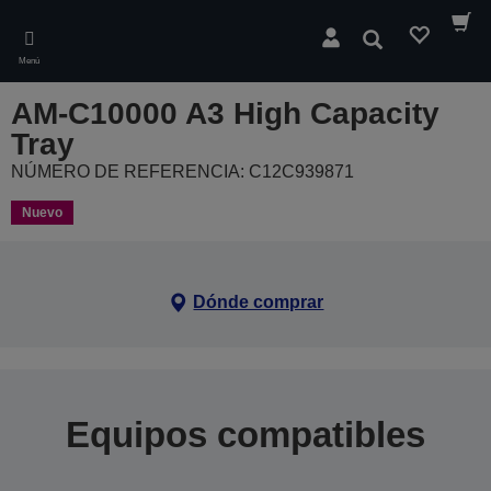
Skip
to
Buscar
main
Menú
content
AM-C10000 A3 High Capacity
Tray
NÚMERO DE REFERENCIA: C12C939871
Nuevo
Dónde comprar
Equipos compatibles