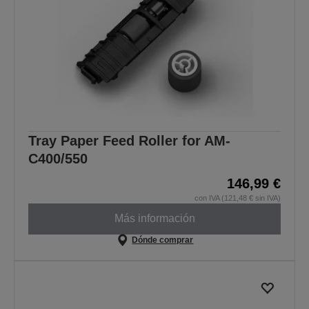
Tray Paper Feed Roller for AM-
C400/550
146,99 €
con IVA (121,48 € sin IVA)
Más información
Dónde comprar