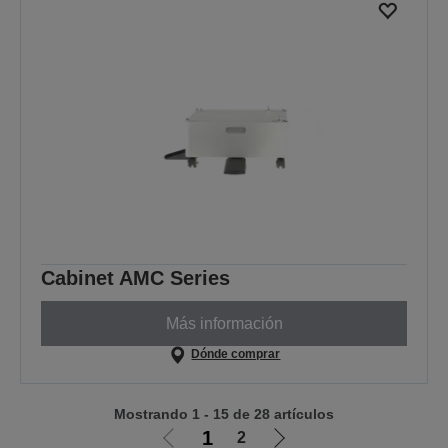
Cabinet AMC Series
Más información
Dónde comprar
Mostrando 1 - 15 de 28 artículos
1
2
Ir
Ir