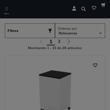
Skip
to
Buscar
main
Menú
content
Ordenar por:
Filtros
1
2
Ir
Ir
Mostrando 1 - 15 de 28 artículos
a
a
la
la
página
página
anterior
siguiente