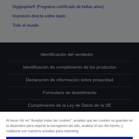
Digigraphie® (Programa certificado de bellas artes)
Impresión directa sobre tejido
Todo el mundo
Identificación del vendedor
Identificación de cumplimiento de los productos
Declaración de información sobre privacidad
Formulario de desistimento
Cumplimiento de la Ley de Datos de la UE
Ponte en contacto con nosotros en relación con tus datos
Al hacer clic en “Aceptar todas las cookies”, aceptas que las cookies se guarden en
tu dispositivo para mejorar la navegación del sitio, analizar el uso del mismo, y
Información sobre cookies
colaborar con nuestros estudios para marketing.