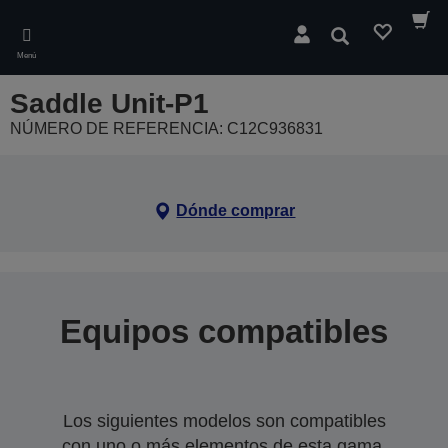
Skip
to
Buscar
main
Menú
content
Saddle Unit-P1
NÚMERO DE REFERENCIA: C12C936831
Dónde comprar
Equipos compatibles
Los siguientes modelos son compatibles
con uno o más elementos de esta gama.