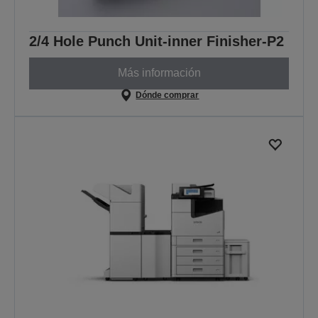
2/4 Hole Punch Unit-inner Finisher-P2
Más información
Dónde comprar