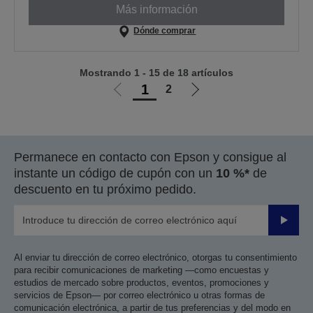
Más información
Dónde comprar
Mostrando 1 - 15 de 18 artículos
1
2
Ir
Ir
a
a
la
la
página
página
Permanece en contacto con Epson y consigue al
anterior
siguiente
instante un código de cupón con un
10 %*
de
descuento en tu próximo pedido.
Enviar
Al enviar tu dirección de correo electrónico, otorgas tu consentimiento
para recibir comunicaciones de marketing —como encuestas y
estudios de mercado sobre productos, eventos, promociones y
servicios de Epson— por correo electrónico u otras formas de
comunicación electrónica, a partir de tus preferencias y del modo en