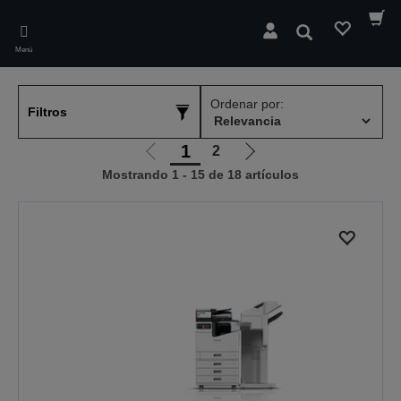
Skip
to
Buscar
main
Menú
content
Ordenar por:
Filtros
1
2
Ir
Ir
Mostrando 1 - 15 de 18 artículos
a
a
la
la
página
página
anterior
siguiente