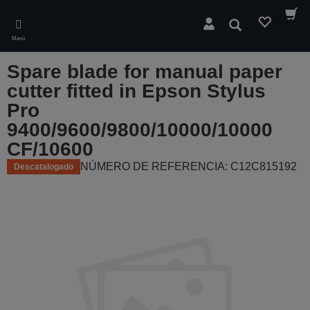
Skip
to
Buscar
main
Menú
content
Spare blade for manual paper
cutter fitted in Epson Stylus
Pro
9400/9600/9800/10000/10000
CF/10600
NÚMERO DE REFERENCIA: C12C815192
Descatalogado