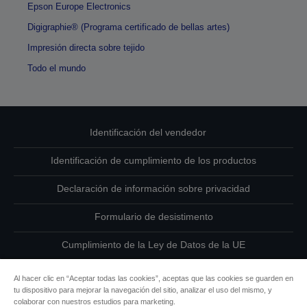
Epson Europe Electronics
Digigraphie® (Programa certificado de bellas artes)
Impresión directa sobre tejido
Todo el mundo
Identificación del vendedor
Identificación de cumplimiento de los productos
Declaración de información sobre privacidad
Formulario de desistimento
Cumplimiento de la Ley de Datos de la UE
Ponte en contacto con nosotros en relación con tus datos
Al hacer clic en “Aceptar todas las cookies”, aceptas que las cookies se guarden en
tu dispositivo para mejorar la navegación del sitio, analizar el uso del mismo, y
Información sobre cookies
colaborar con nuestros estudios para marketing.