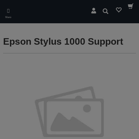
Skip
to
Buscar
main
Menú
content
Epson Stylus 1000 Support