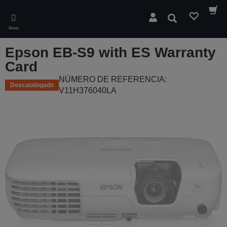
Skip
to
Buscar
main
Menú
content
Epson EB-S9 with ES Warranty
Card
NÚMERO DE REFERENCIA:
Descatalogado
V11H376040LA