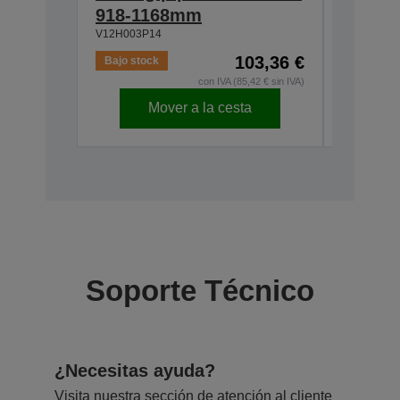
918-1168mm
Mobile
V12H003P14
V12H002S
103,36 €
Bajo stock
Agotado
con IVA (85,42 € sin IVA)
Mover a la cesta
Soporte Técnico
¿Necesitas ayuda?
Visita nuestra sección de atención al cliente