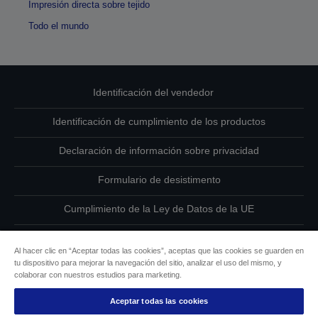
Impresión directa sobre tejido
Todo el mundo
Identificación del vendedor
Identificación de cumplimiento de los productos
Declaración de información sobre privacidad
Formulario de desistimento
Cumplimiento de la Ley de Datos de la UE
Ponte en contacto con nosotros en relación con tus datos
Al hacer clic en “Aceptar todas las cookies”, aceptas que las cookies se guarden en
tu dispositivo para mejorar la navegación del sitio, analizar el uso del mismo, y
Información sobre cookies
colaborar con nuestros estudios para marketing.
Compromiso de accesibilidad de Epson
Aceptar todas las cookies