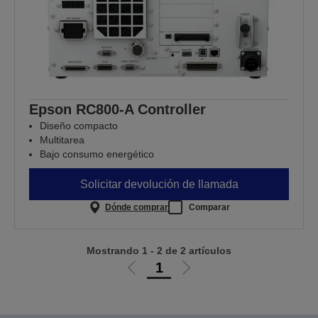
Epson RC800-A Controller
Diseño compacto
Multitarea
Bajo consumo energético
Solicitar devolución de llamada
Dónde comprar
Comparar
Mostrando 1 - 2 de 2 artículos
1
Ir
Ir
a
a
la
la