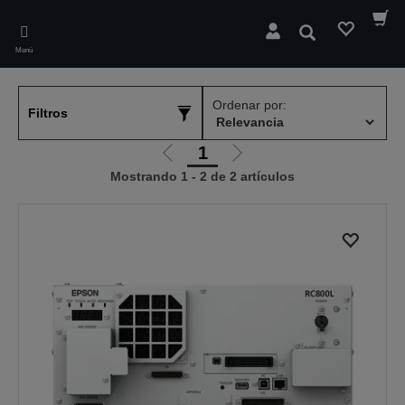
Skip
to
Buscar
main
Menú
content
Ordenar por:
Filtros
1
Ir
Ir
Mostrando 1 - 2 de 2 artículos
a
a
la
la
página
página
anterior
siguiente