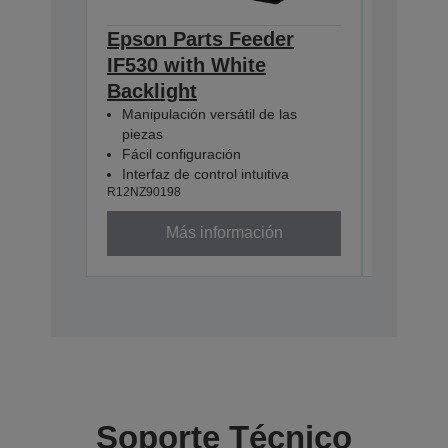
Epson Parts Feeder
Epson 
IF530 with White
IF380 
Backlight
Backli
Manipulación versátil de las
Manipula
piezas
piezas
Fácil configuración
Fácil c
Interfaz de control intuitiva
Interfaz
R12NZ90198
R12NZ901
Más información
Soporte Técnico