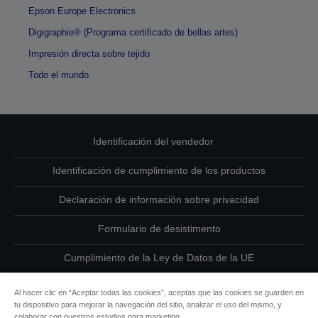
Epson Europe Electronics
Digigraphie® (Programa certificado de bellas artes)
Impresión directa sobre tejido
Todo el mundo
Identificación del vendedor
Identificación de cumplimiento de los productos
Declaración de información sobre privacidad
Formulario de desistimento
Cumplimiento de la Ley de Datos de la UE
Ponte en contacto con nosotros en relación con tus datos
Al hacer clic en “Aceptar todas las cookies”, aceptas que las cookies se guarden en
tu dispositivo para mejorar la navegación del sitio, analizar el uso del mismo, y
Información sobre cookies
colaborar con nuestros estudios para marketing.