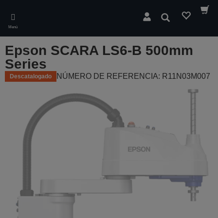
Skip
to
Buscar
main
Menú
content
Epson SCARA LS6-B 500mm
Series
NÚMERO DE REFERENCIA: R11N03M007
Descatalogado