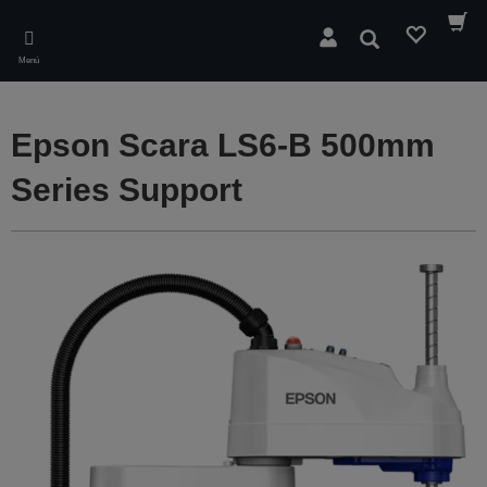
Skip
to
Buscar
main
Menú
content
Epson Scara LS6-B 500mm
Series Support