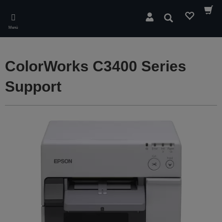
Skip
to
Buscar
main
Menú
content
ColorWorks C3400 Series
Support