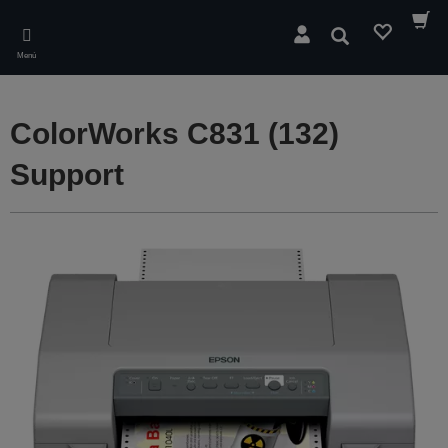
Skip
to
Buscar
main
Menú
content
ColorWorks C831 (132)
Support