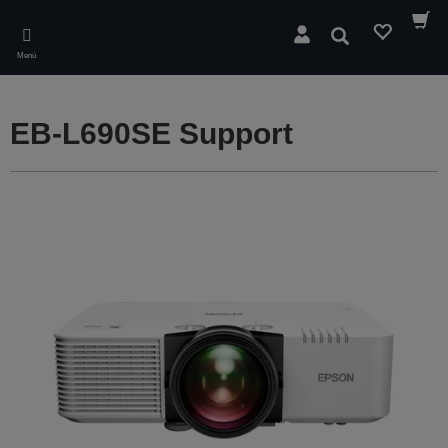
Skip
to
Buscar
main
Menú
content
EB-L690SE Support