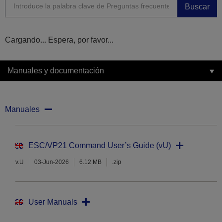
Buscar
Cargando... Espera, por favor...
Manuales y documentación
Manuales
ESC/VP21 Command User’s Guide (vU)
v.U
03-Jun-2026
6.12 MB
.zip
User Manuals