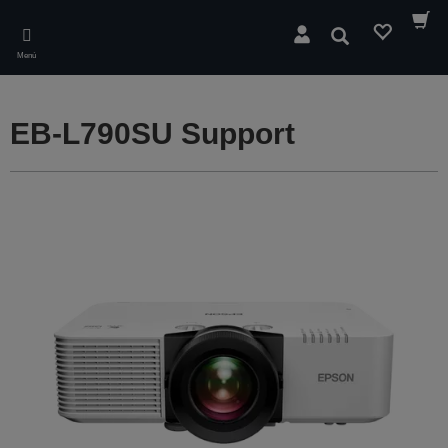
Skip
to
Buscar
main
Menú
content
EB-L790SU Support