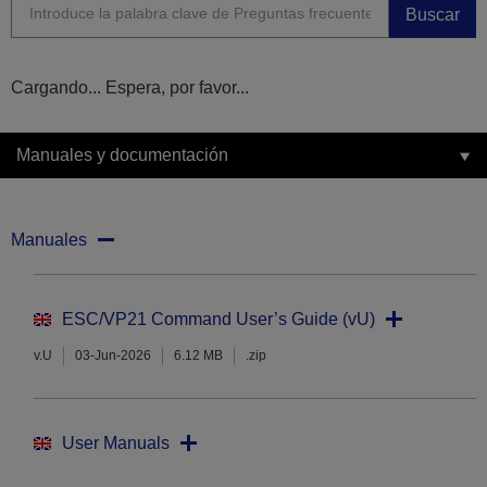
Buscar
Cargando... Espera, por favor...
Manuales y documentación
Manuales
ESC/VP21 Command User’s Guide (vU)
v.U
03-Jun-2026
6.12 MB
.zip
User Manuals