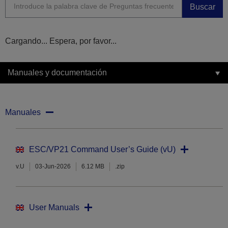
Buscar
Cargando... Espera, por favor...
Manuales y documentación
Manuales
ESC/VP21 Command User’s Guide (vU)
v.U
03-Jun-2026
6.12 MB
.zip
User Manuals