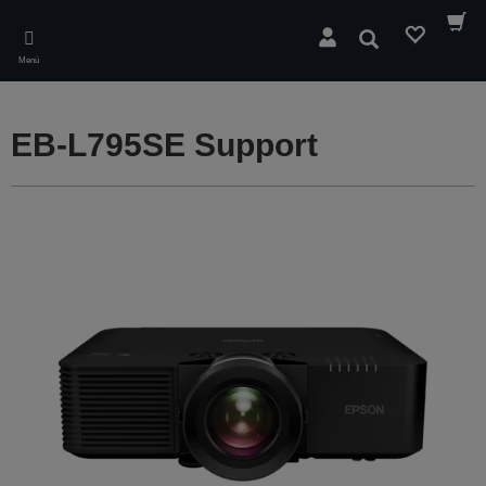
Skip
to
Buscar
main
Menú
content
EB-L795SE Support