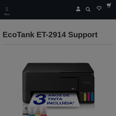
Skip
to
Buscar
main
Menú
content
EcoTank ET-2914 Support