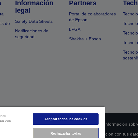
s
Información
Partners
Tech
legal
ta
Portal de colaboradores
Tecnolo
de Epson
Safety Data Sheets
es de
Tecnolo
LPGA
Notificaciones de
Tecnolo
seguridad
Shakira + Epson
Tecnolo
Tecnol
sosteni
en tu
Aceptar todas las cookies
orar con
 de cumplimiento de los productos
Declaración de información sobr
Rechazarlas todas
s de la UE
Ponte en contacto con nosotros en relación con tus dat