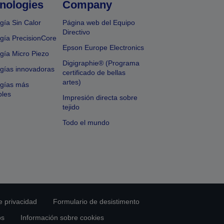
nologies
Company
gía Sin Calor
Página web del Equipo
Directivo
gía PrecisionCore
Epson Europe Electronics
gía Micro Piezo
Digigraphie® (Programa
gías innovadoras
certificado de bellas
artes)
ogías más
bles
Impresión directa sobre
tejido
Todo el mundo
e privacidad
Formulario de desistimento
os
Información sobre cookies