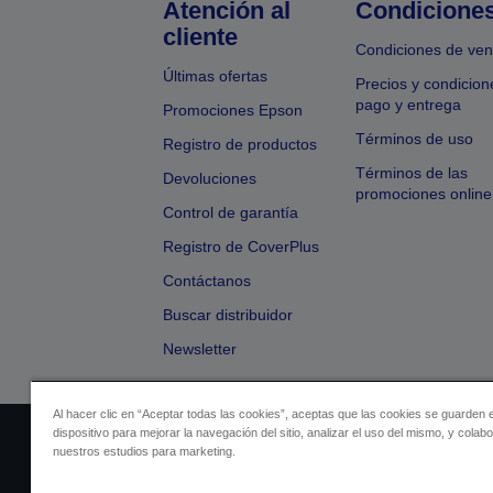
Atención al
Condicione
cliente
Condiciones de ven
Últimas ofertas
Precios y condicion
pago y entrega
Promociones Epson
Términos de uso
Registro de productos
Términos de las
Devoluciones
promociones online
Control de garantía
Registro de CoverPlus
Contáctanos
Buscar distribuidor
Newsletter
Al hacer clic en “Aceptar todas las cookies”, aceptas que las cookies se guarden 
dispositivo para mejorar la navegación del sitio, analizar el uso del mismo, y colab
Identificación del vendedor
Identificación
nuestros estudios para marketing.
Cumplimiento de la Ley de Dato