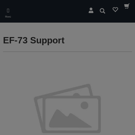
Skip
to
Buscar
main
Menú
content
EF-73 Support