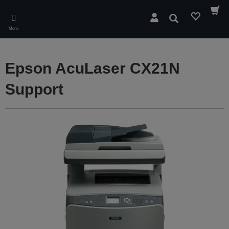
Skip
to
Buscar
main
Menú
content
Epson AcuLaser CX21N
Support