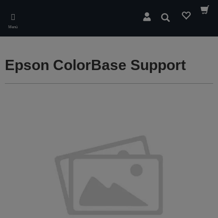
Skip
to
Buscar
main
Menú
content
Epson ColorBase Support