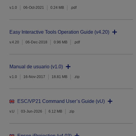
v.1.0
06-Oct-2021
0.24 MB
.pdf
Easy Interactive Tools Operation Guide (v4.20)
v.4.20
06-Dec-2018
0.96 MB
.pdf
Manual de usuario (v1.0)
v.1.0
16-Nov-2017
18.81 MB
.zip
ESC/VP21 Command User’s Guide (vU)
v.U
03-Jun-2026
6.12 MB
.zip
Epson iProjection (v4.03)