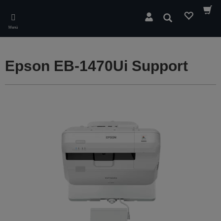
Skip
to
Buscar
main
Menú
content
Epson EB-1470Ui Support