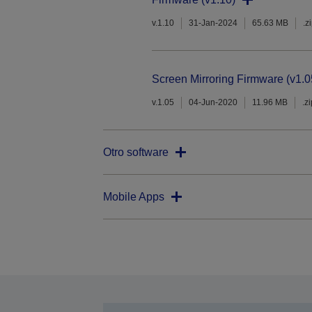
v.1.10
31-Jan-2024
65.63 MB
.z
Screen Mirroring Firmware (v1.0
v.1.05
04-Jun-2020
11.96 MB
.z
Otro software
Mobile Apps