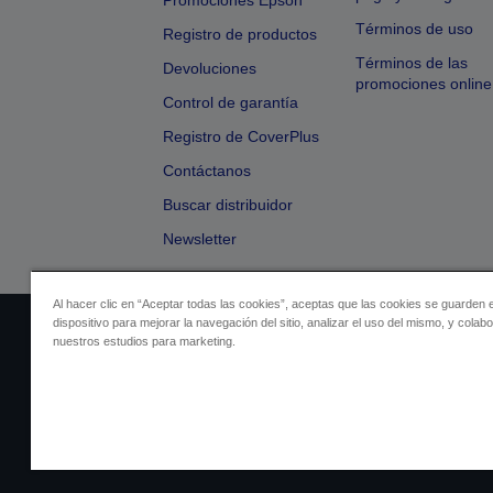
Promociones Epson
Términos de uso
Registro de productos
Términos de las
Devoluciones
promociones online
Control de garantía
Registro de CoverPlus
Contáctanos
Buscar distribuidor
Newsletter
Al hacer clic en “Aceptar todas las cookies”, aceptas que las cookies se guarden 
dispositivo para mejorar la navegación del sitio, analizar el uso del mismo, y colab
Identificación del vendedor
Identificación
nuestros estudios para marketing.
Cumplimiento de la Ley de Dato