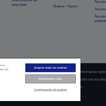
Notificaciones de
Tecnolo
seguridad
Shakira + Epson
Tecnolo
Tecnol
sosteni
en tu
Aceptar todas las cookies
orar con
 de cumplimiento de los productos
Declaración de información sobr
Rechazarlas todas
s de la UE
Ponte en contacto con nosotros en relación con tus dat
Compromiso de accesibilidad de Epson
Configuración de cookies
Copyright © 2026 Seiko Epson