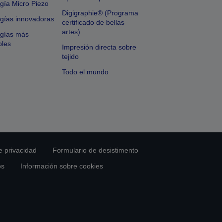
gía Micro Piezo
Digigraphie® (Programa
gías innovadoras
certificado de bellas
artes)
ogías más
bles
Impresión directa sobre
tejido
Todo el mundo
e privacidad
Formulario de desistimento
os
Información sobre cookies