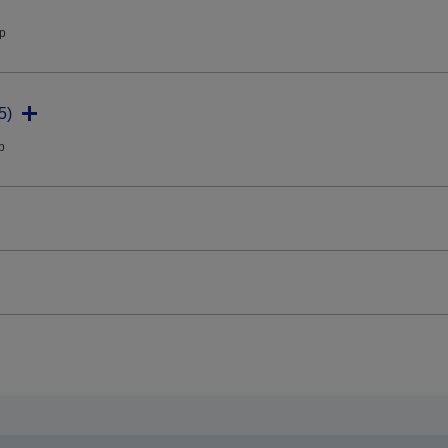
ip
5)
ip