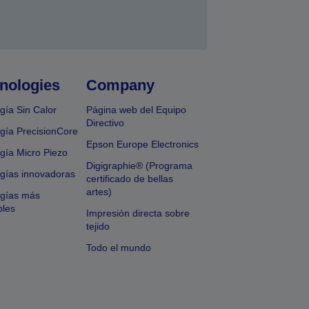
nologies
Company
gía Sin Calor
Página web del Equipo
Directivo
gía PrecisionCore
Epson Europe Electronics
gía Micro Piezo
Digigraphie® (Programa
gías innovadoras
certificado de bellas
artes)
ogías más
bles
Impresión directa sobre
tejido
Todo el mundo