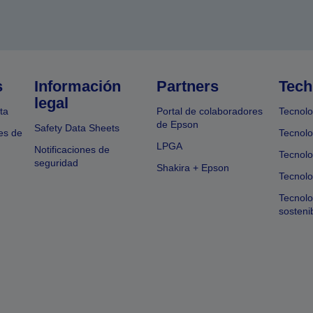
s
Información
Partners
Tech
legal
ta
Portal de colaboradores
Tecnolo
de Epson
Safety Data Sheets
es de
Tecnolo
LPGA
Notificaciones de
Tecnolo
seguridad
Shakira + Epson
Tecnolo
Tecnol
sosteni