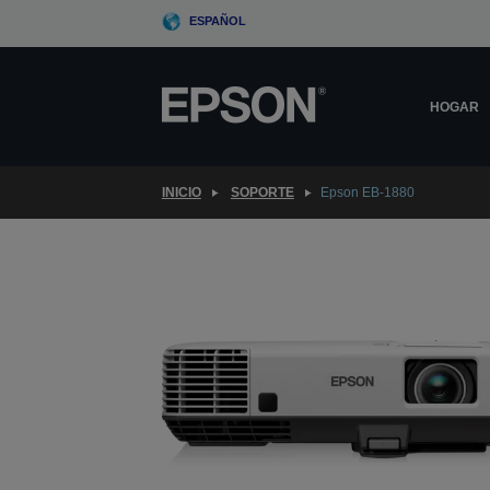
Skip
ESPAÑOL
to
main
content
HOGAR
INICIO
SOPORTE
Epson EB-1880