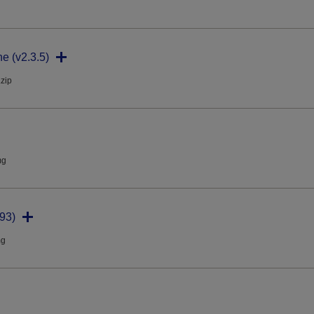
ne (v2.3.5)
.zip
mg
93)
mg