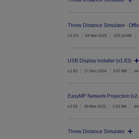
Throw Distance Simulator - Offli
v.2.3.5
04-Mar-2025
203.19 MB
USB Display installer (v1.83)
v.1.83
17-Dec-2024
3.07 MB
.d
EasyMP Network Projection (v2.
v.2.93
30-Mar-2022
3.03 MB
.d
Throw Distance Simulator