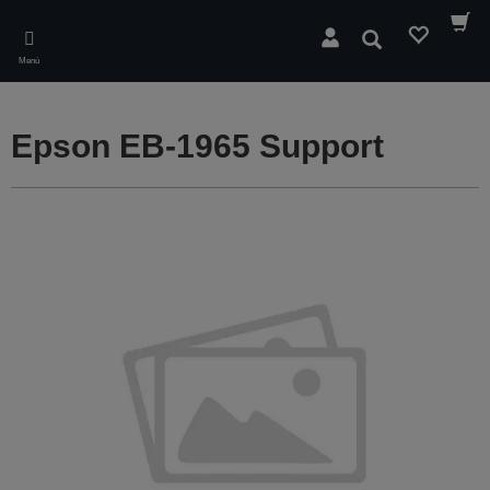
Skip
to
Buscar
main
Menú
content
Epson EB-1965 Support