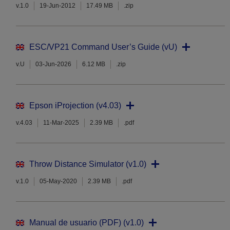
v.1.0
19-Jun-2012
17.49 MB
.zip
ESC/VP21 Command User’s Guide (vU)
v.U
03-Jun-2026
6.12 MB
.zip
Epson iProjection (v4.03)
v.4.03
11-Mar-2025
2.39 MB
.pdf
Throw Distance Simulator (v1.0)
v.1.0
05-May-2020
2.39 MB
.pdf
Manual de usuario (PDF) (v1.0)