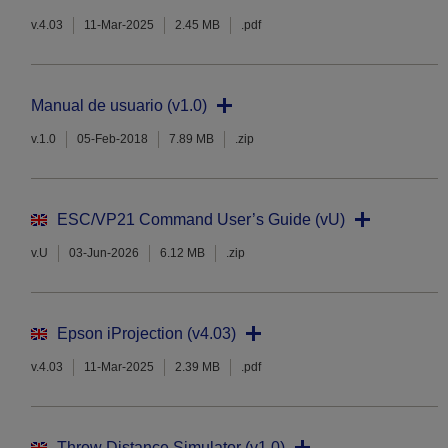
v.4.03
11-Mar-2025
2.45 MB
.pdf
Manual de usuario (v1.0)
v.1.0
05-Feb-2018
7.89 MB
.zip
ESC/VP21 Command User’s Guide (vU)
v.U
03-Jun-2026
6.12 MB
.zip
Epson iProjection (v4.03)
v.4.03
11-Mar-2025
2.39 MB
.pdf
Throw Distance Simulator (v1.0)