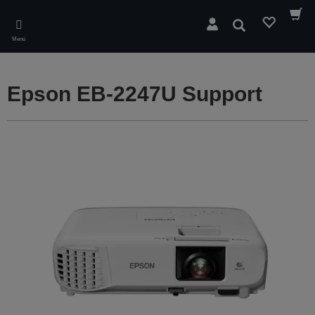
Skip
to
Buscar
main
Menú
content
Epson EB-2247U Support