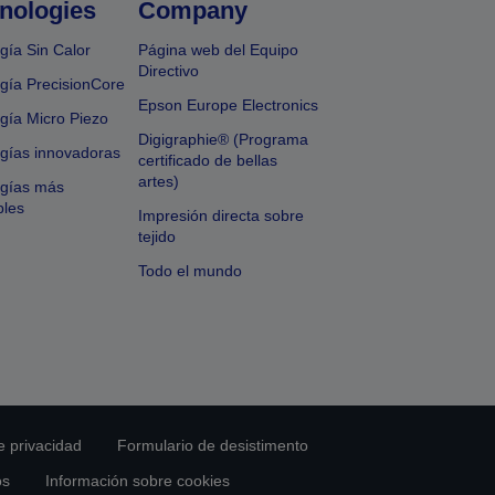
nologies
Company
gía Sin Calor
Página web del Equipo
Directivo
gía PrecisionCore
Epson Europe Electronics
gía Micro Piezo
Digigraphie® (Programa
gías innovadoras
certificado de bellas
artes)
ogías más
bles
Impresión directa sobre
tejido
Todo el mundo
e privacidad
Formulario de desistimento
os
Información sobre cookies