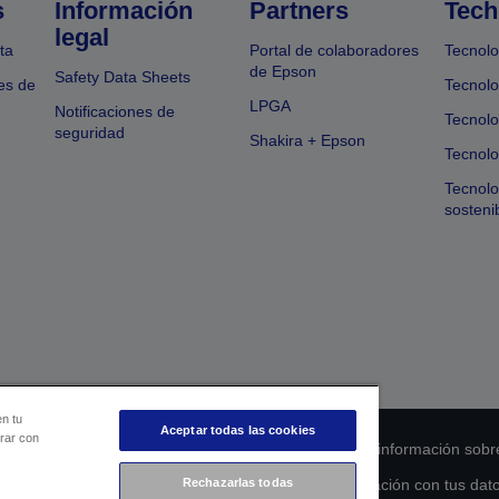
s
Información
Partners
Tech
legal
ta
Portal de colaboradores
Tecnolo
de Epson
Safety Data Sheets
es de
Tecnolo
LPGA
Notificaciones de
Tecnolo
seguridad
Shakira + Epson
Tecnolo
Tecnol
sosteni
en tu
Aceptar todas las cookies
orar con
 de cumplimiento de los productos
Declaración de información sobr
Rechazarlas todas
s de la UE
Ponte en contacto con nosotros en relación con tus dat