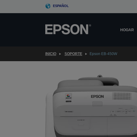
Skip
ESPAÑOL
to
main
content
HOGAR
INICIO
SOPORTE
Epson EB-450W