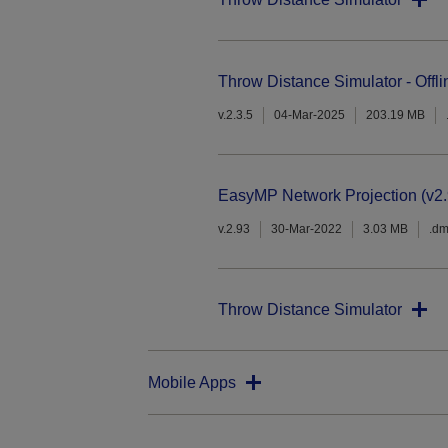
Throw Distance Simulator - Offli
v.2.3.5
04-Mar-2025
203.19 MB
EasyMP Network Projection (v2.
v.2.93
30-Mar-2022
3.03 MB
.d
Throw Distance Simulator
Mobile Apps