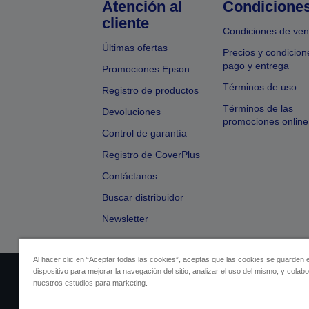
Atención al
Condicione
cliente
Condiciones de ven
Últimas ofertas
Precios y condicion
pago y entrega
Promociones Epson
Términos de uso
Registro de productos
Términos de las
Devoluciones
promociones online
Control de garantía
Registro de CoverPlus
Contáctanos
Buscar distribuidor
Newsletter
Al hacer clic en “Aceptar todas las cookies”, aceptas que las cookies se guarden 
dispositivo para mejorar la navegación del sitio, analizar el uso del mismo, y colab
Identificación del vendedor
Identificación
nuestros estudios para marketing.
Cumplimiento de la Ley de Dato