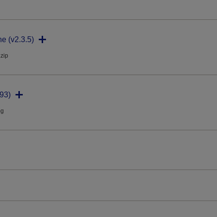
ne (v2.3.5)
.zip
93)
mg