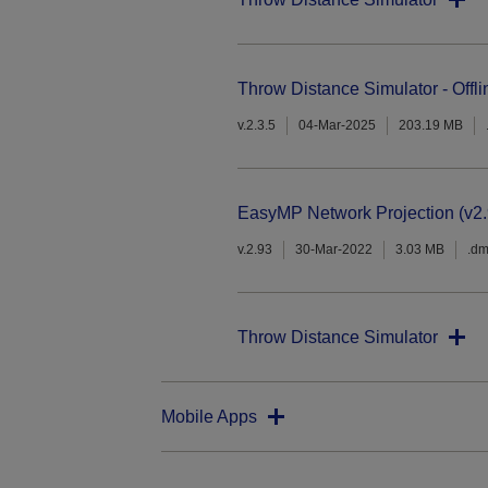
Throw Distance Simulator - Offli
v.2.3.5
04-Mar-2025
203.19 MB
EasyMP Network Projection (v2.
v.2.93
30-Mar-2022
3.03 MB
.d
Throw Distance Simulator
Mobile Apps