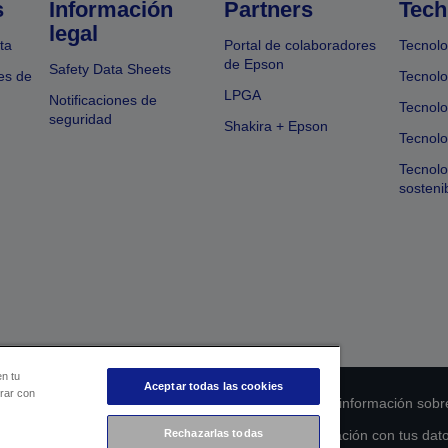
s
Información
Partners
Tech
legal
ta
Portal de colaboradores
Tecnolo
de Epson
Safety Data Sheets
es de
Tecnolo
LPGA
Notificaciones de
Tecnolo
seguridad
Shakira + Epson
Tecnolo
Tecnol
sosteni
en tu
Aceptar todas las cookies
orar con
 de cumplimiento de los productos
Declaración de información sobr
Rechazarlas todas
s de la UE
Ponte en contacto con nosotros en relación con tus dat