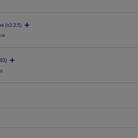
ne (v2.3.5)
.zip
93)
mg