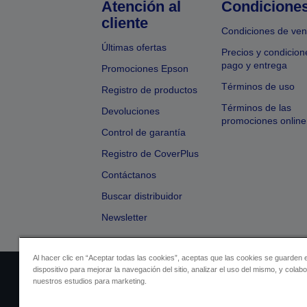
Atención al
Condicione
cliente
Condiciones de ven
Últimas ofertas
Precios y condicion
pago y entrega
Promociones Epson
Términos de uso
Registro de productos
Términos de las
Devoluciones
promociones online
Control de garantía
Registro de CoverPlus
Contáctanos
Buscar distribuidor
Newsletter
Al hacer clic en “Aceptar todas las cookies”, aceptas que las cookies se guarden 
dispositivo para mejorar la navegación del sitio, analizar el uso del mismo, y colab
Identificación del vendedor
Identificación
nuestros estudios para marketing.
Cumplimiento de la Ley de Dato