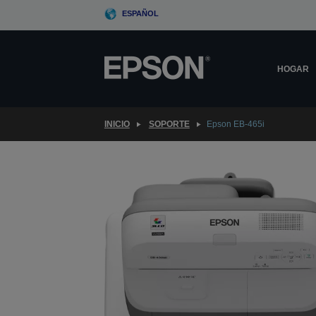
Skip
ESPAÑOL
to
main
content
HOGAR
INICIO
SOPORTE
Epson EB-465i