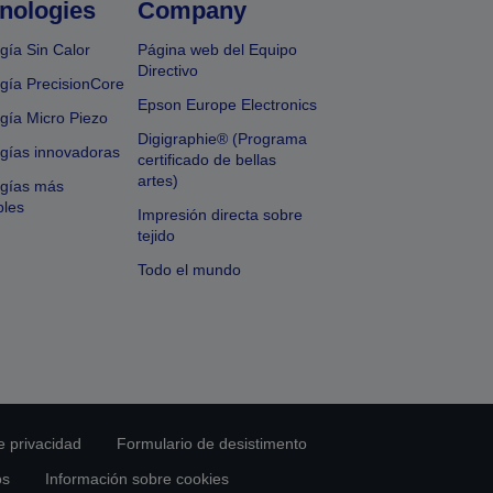
nologies
Company
gía Sin Calor
Página web del Equipo
Directivo
gía PrecisionCore
Epson Europe Electronics
gía Micro Piezo
Digigraphie® (Programa
gías innovadoras
certificado de bellas
artes)
ogías más
bles
Impresión directa sobre
tejido
Todo el mundo
e privacidad
Formulario de desistimento
os
Información sobre cookies