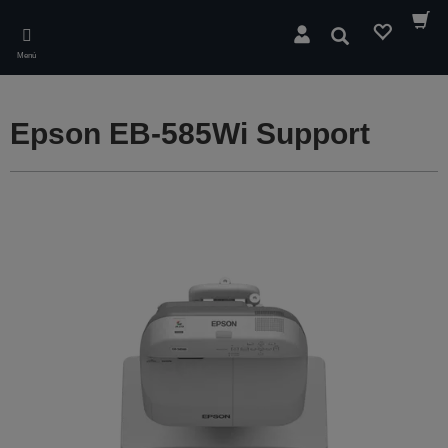
Skip
to
Buscar
main
Menú
content
Epson EB-585Wi Support