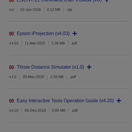
v.U
03-Jun-2026
6.12 MB
.zip
Epson iProjection (v4.03)
v.4.03
11-Mar-2025
2.39 MB
.pdf
Throw Distance Simulator (v1.0)
v.1.0
05-May-2020
2.39 MB
.pdf
Easy Interactive Tools Operation Guide (v4.20)
v.4.20
06-Dec-2018
0.85 MB
.pdf