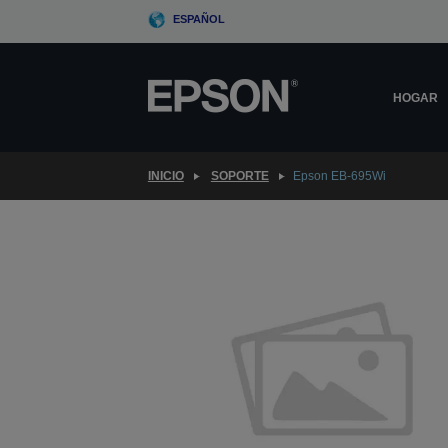
Skip
ESPAÑOL
to
main
content
HOGAR
INICIO
SOPORTE
Epson EB-695Wi