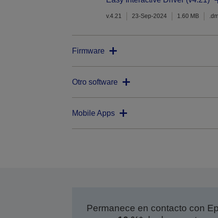
v.4.21
23-Sep-2024
1.60 MB
.d
Firmware
Otro software
Mobile Apps
Permanece en contacto con Eps