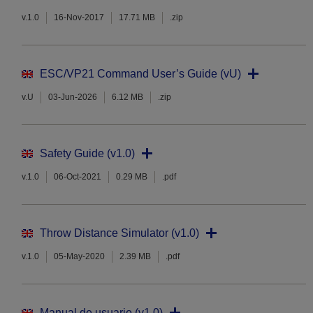
v.1.0
16-Nov-2017
17.71 MB
.zip
ESC/VP21 Command User’s Guide (vU)
v.U
03-Jun-2026
6.12 MB
.zip
Safety Guide (v1.0)
v.1.0
06-Oct-2021
0.29 MB
.pdf
Throw Distance Simulator (v1.0)
v.1.0
05-May-2020
2.39 MB
.pdf
Manual de usuario (v1.0)