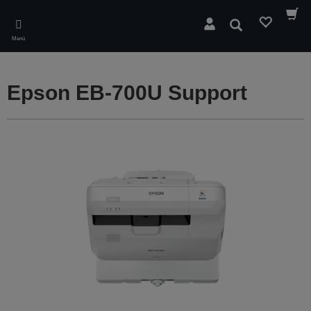
Skip
to
Buscar
main
Menú
content
Epson EB-700U Support