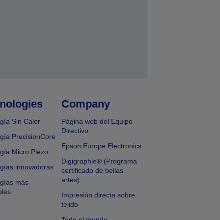
nologies
Company
gía Sin Calor
Página web del Equipo
Directivo
gía PrecisionCore
Epson Europe Electronics
gía Micro Piezo
Digigraphie® (Programa
gías innovadoras
certificado de bellas
artes)
ogías más
bles
Impresión directa sobre
tejido
Todo el mundo