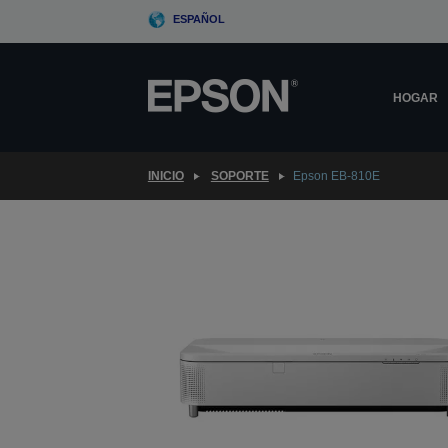
Skip
ESPAÑOL
to
main
content
HOGAR
INICIO
SOPORTE
Epson EB-810E