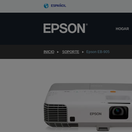
Skip
ESPAÑOL
to
main
content
HOGAR
INICIO
SOPORTE
Epson EB-905