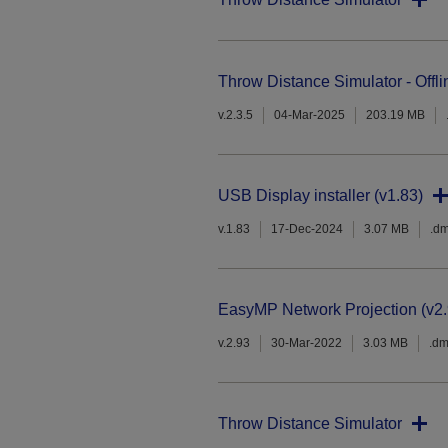
Throw Distance Simulator - Offli
v.2.3.5
04-Mar-2025
203.19 MB
USB Display installer (v1.83)
v.1.83
17-Dec-2024
3.07 MB
.d
EasyMP Network Projection (v2.
v.2.93
30-Mar-2022
3.03 MB
.d
Throw Distance Simulator