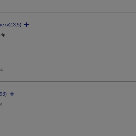
ne (v2.3.5)
.zip
mg
93)
mg