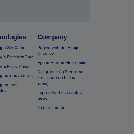
nologies
Company
gía Sin Calor
Página web del Equipo
Directivo
gía PrecisionCore
Epson Europe Electronics
gía Micro Piezo
Digigraphie® (Programa
gías innovadoras
certificado de bellas
artes)
ogías más
bles
Impresión directa sobre
tejido
Todo el mundo