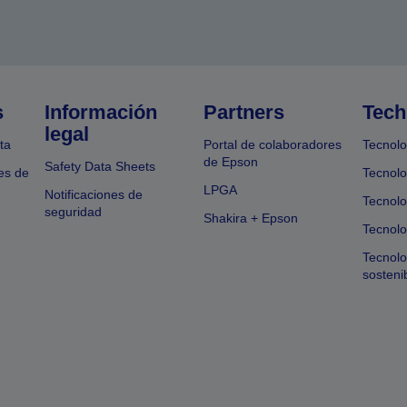
s
Información
Partners
Tech
legal
ta
Portal de colaboradores
Tecnolo
de Epson
Safety Data Sheets
es de
Tecnolo
LPGA
Notificaciones de
Tecnolo
seguridad
Shakira + Epson
Tecnolo
Tecnol
sosteni