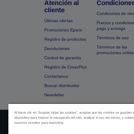
Atención al
Condicione
cliente
Condiciones de ven
Últimas ofertas
Precios y condicion
pago y entrega
Promociones Epson
Términos de uso
Registro de productos
Términos de las
Devoluciones
promociones online
Control de garantía
Registro de CoverPlus
Contáctanos
Buscar distribuidor
Newsletter
Al hacer clic en “Aceptar todas las cookies”, aceptas que las cookies se guarden 
dispositivo para mejorar la navegación del sitio, analizar el uso del mismo, y colab
Identificación del vendedor
Identificación
nuestros estudios para marketing.
Cumplimiento de la Ley de Dato