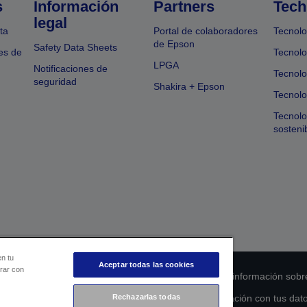
s
Información
Partners
Tech
legal
ta
Portal de colaboradores
Tecnolo
de Epson
Safety Data Sheets
es de
Tecnolo
LPGA
Notificaciones de
Tecnolo
seguridad
Shakira + Epson
Tecnolo
Tecnol
sosteni
en tu
Aceptar todas las cookies
orar con
 de cumplimiento de los productos
Declaración de información sobr
Rechazarlas todas
s de la UE
Ponte en contacto con nosotros en relación con tus dat