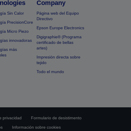
nologies
Company
gía Sin Calor
Página web del Equipo
Directivo
gía PrecisionCore
Epson Europe Electronics
gía Micro Piezo
Digigraphie® (Programa
gías innovadoras
certificado de bellas
artes)
ogías más
bles
Impresión directa sobre
tejido
Todo el mundo
e privacidad
Formulario de desistimento
os
Información sobre cookies