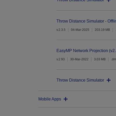
Throw Distance Simulator - Offli
v.2.3.5
04-Mar-2025
203.19 MB
EasyMP Network Projection (v2.
v.2.93
30-Mar-2022
3.03 MB
.d
Throw Distance Simulator
Mobile Apps