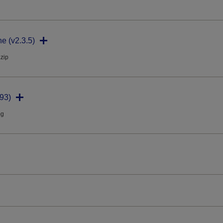
ne (v2.3.5)
.zip
93)
mg