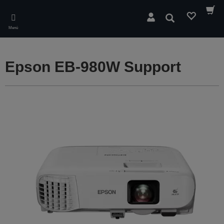
Skip
to
Buscar
main
Menú
content
Epson EB-980W Support