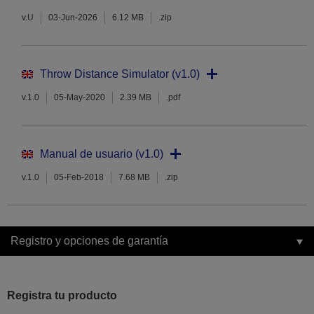
v.U
03-Jun-2026
6.12 MB
.zip
Throw Distance Simulator (v1.0)
v.1.0
05-May-2020
2.39 MB
.pdf
Manual de usuario (v1.0)
v.1.0
05-Feb-2018
7.68 MB
.zip
Registro y opciones de garantía
Registra tu producto