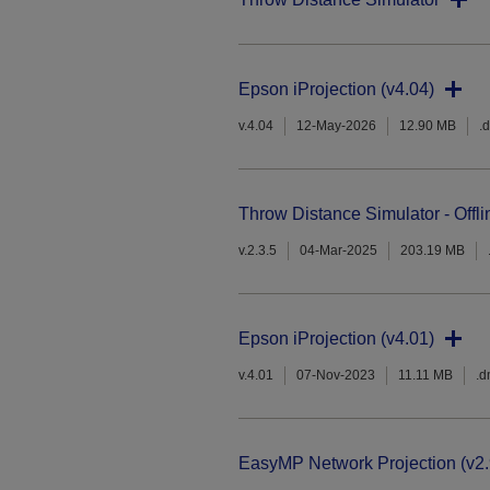
Epson iProjection (v4.04)
v.4.04
12-May-2026
12.90 MB
.
Throw Distance Simulator - Offli
v.2.3.5
04-Mar-2025
203.19 MB
Epson iProjection (v4.01)
v.4.01
07-Nov-2023
11.11 MB
.
EasyMP Network Projection (v2.