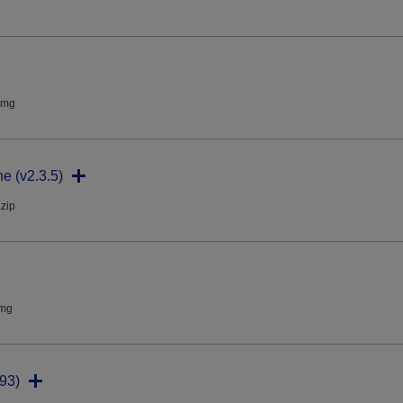
dmg
ne (v2.3.5)
.zip
dmg
93)