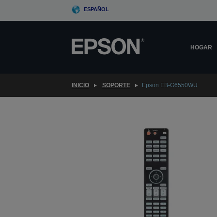
Skip
ESPAÑOL
to
main
content
HOGAR
INICIO
SOPORTE
Epson EB-G6550WU