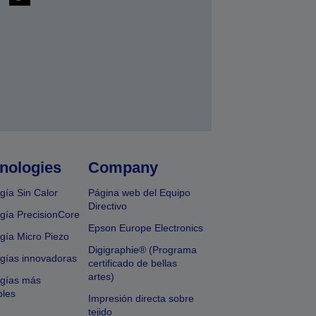
nologies
Company
gía Sin Calor
Página web del Equipo
Directivo
gía PrecisionCore
Epson Europe Electronics
gía Micro Piezo
Digigraphie® (Programa
gías innovadoras
certificado de bellas
artes)
ogías más
bles
Impresión directa sobre
tejido