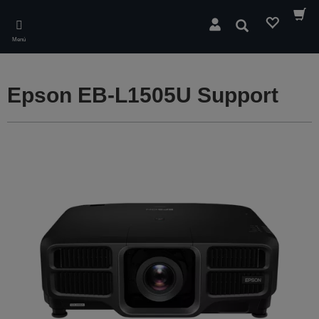
Skip
to
Buscar
main
Menú
content
Epson EB-L1505U Support