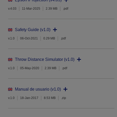
v.4.03
11-Mar-2025
2.39 MB
.pdf
Safety Guide (v1.0)
v.1.0
06-Oct-2021
0.29 MB
.pdf
Throw Distance Simulator (v1.0)
v.1.0
05-May-2020
2.39 MB
.pdf
Manual de usuario (v1.0)
v.1.0
18-Jan-2017
8.53 MB
.zip