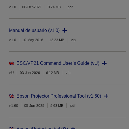
v.1.0
06-Oct-2021
0.24 MB
.pdf
Manual de usuario (v1.0)
v.1.0
10-May-2016
13.23 MB
.zip
ESC/VP21 Command User’s Guide (vU)
v.U
03-Jun-2026
6.12 MB
.zip
Epson Projector Professional Tool (v1.60)
v.1.60
05-Jun-2025
5.63 MB
.pdf
Epson iProjection (v4.03)