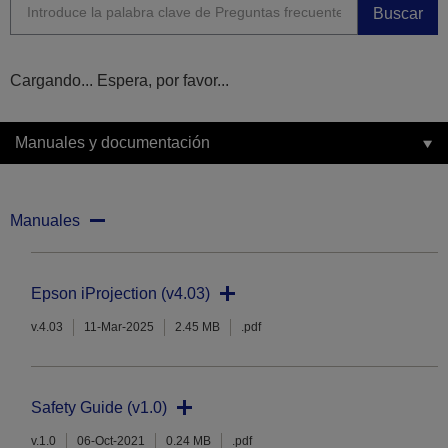
Buscar
Cargando... Espera, por favor...
Manuales y documentación
Manuales
Epson iProjection (v4.03)
v.4.03
11-Mar-2025
2.45 MB
.pdf
Safety Guide (v1.0)
v.1.0
06-Oct-2021
0.24 MB
.pdf