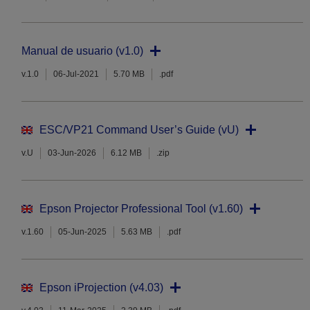
Manual de usuario (v1.0)
v.1.0
06-Jul-2021
5.70 MB
.pdf
ESC/VP21 Command User’s Guide (vU)
v.U
03-Jun-2026
6.12 MB
.zip
Epson Projector Professional Tool (v1.60)
v.1.60
05-Jun-2025
5.63 MB
.pdf
Epson iProjection (v4.03)